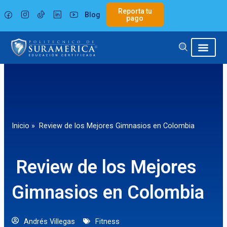
Ir
Reporta tu
Blog
al
pago
contenido
Inicio
»
Review de los Mejores Gimnasios en Colombia
Review de los Mejores
Gimnasios en Colombia
Andrés Villegas
Fitness