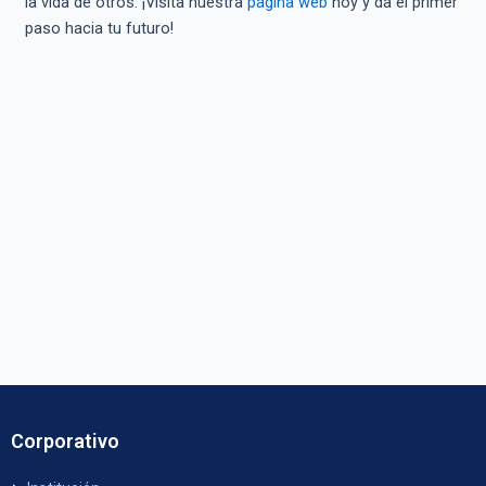
la vida de otros. ¡Visita nuestra
página web
hoy y da el primer
paso hacia tu futuro!
Corporativo