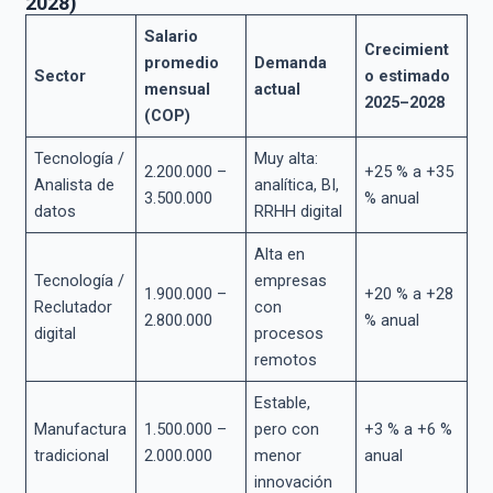
2028)
Salario
Crecimient
promedio
Demanda
Sector
o estimado
mensual
actual
2025–2028
(COP)
Tecnología /
Muy alta:
2.200.000 –
+25 % a +35
Analista de
analítica, BI,
3.500.000
% anual
datos
RRHH digital
Alta en
Tecnología /
empresas
1.900.000 –
+20 % a +28
Reclutador
con
2.800.000
% anual
digital
procesos
remotos
Estable,
Manufactura
1.500.000 –
pero con
+3 % a +6 %
tradicional
2.000.000
menor
anual
innovación