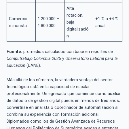
Alta
rotación,
Comercio
1.200.000 –
+1 % a +4 %
baja
minorista
1.800.000
anual
digitalizació
n
Fuente:
promedios calculados con base en reportes de
Computrabajo Colombia 2025
y
Observatorio Laboral para la
Educación
(DANE).
Más allá de los números, la verdadera ventaja del sector
tecnológico está en la capacidad de escalar
profesionalmente. Un egresado que comience como auxiliar
de datos o de gestión digital puede, en menos de tres años,
convertirse en analista o coordinador de automatización si
combina su experiencia con formación adicional.
Diplomados como los de Gestión Avanzada de Recursos
Humanos del Politécnico de Suramérica ayudan a entender