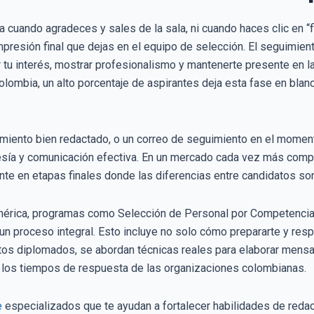
na cuando agradeces y sales de la sala, ni cuando haces clic en “f
impresión final que dejas en el equipo de selección. El seguimien
 tu interés, mostrar profesionalismo y mantenerte presente en l
lombia, un alto porcentaje de aspirantes deja esta fase en blan
miento bien redactado, o un correo de seguimiento en el moment
tesía y comunicación efectiva. En un mercado cada vez más comp
ente en etapas finales donde las diferencias entre candidatos so
mérica, programas como Selección de Personal por Competencia
un proceso integral. Esto incluye no solo cómo prepararte y resp
estos diplomados, se abordan técnicas reales para elaborar mens
 a los tiempos de respuesta de las organizaciones colombianas.
e
especializados que te ayudan a fortalecer habilidades de redac