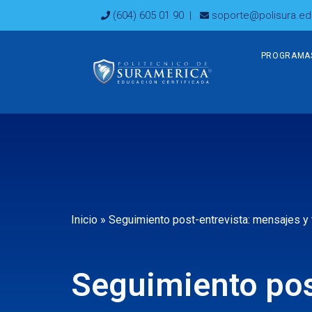
Ir
(604) 605 01 90
|
soporte@polisura.ed
al
contenido
PROGRAMA
Inicio
»
Seguimiento post-entrevista: mensajes y
Seguimiento pos