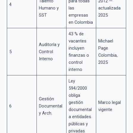
Talento
para todas
2012 —
4
Humano y
las
actualizada
SST
empresas
2025
en Colombia
43 % de
vacantes
Michael
Auditoría y
incluyen
Page
5
Control
finanzas o
Colombia,
Interno
control
2025
interno
Ley
594/2000
obliga
Gestión
gestión
Marco legal
6
Documental
documental
vigente
y Arch.
a entidades
públicas y
privadas