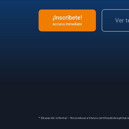
¡Inscríbete!
Ver 
Acceso Inmediato
* Educación informal – No conduce a título o certificado de aptitud o