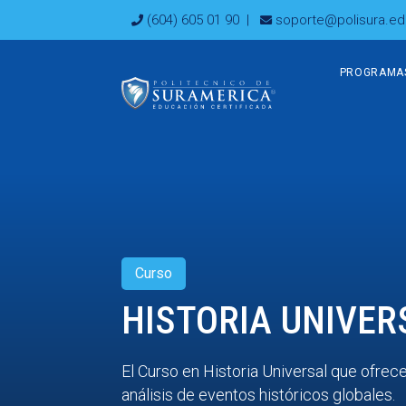
Ir
(604) 605 01 90
|
soporte@polisura.ed
al
contenido
PROGRAMA
Curso
HISTORIA UNIVER
El Curso en Historia Universal que ofre
análisis de eventos históricos globales.