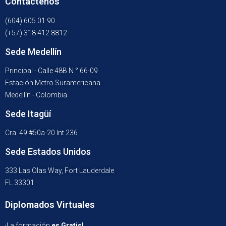
Contáctenos
(604) 605 01 90
(+57) 318 412 8812
Sede Medellín
Principal - Calle 48B N ° 66-09
Estación Metro Suramericana
Medellín - Colombia
Sede Itagüí
Cra. 49 #50a-20 Int 236
Sede Estados Unidos
333 Las Olas Way, Fort Lauderdale
FL 33301
Diplomados Virtuales
¡La formación
es Gratis!