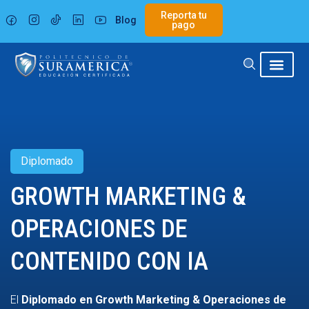
Ir
Reporta tu
Blog
al
pago
contenido
Diplomado
GROWTH MARKETING &
OPERACIONES DE
CONTENIDO CON IA
El
Diplomado en Growth Marketing & Operaciones de