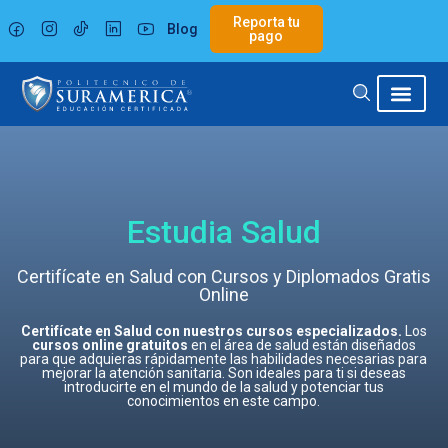
Ir
Reporta tu
Blog
al
pago
contenido
Estudia Salud
Certifícate en Salud con Cursos y Diplomados Gratis
Online
Certifícate en Salud con nuestros cursos especializados.
Los
cursos online gratuitos
en el área de salud están diseñados
para que adquieras rápidamente las habilidades necesarias para
mejorar la atención sanitaria. Son ideales para ti si deseas
introducirte en el mundo de la salud y potenciar tus
conocimientos en este campo.