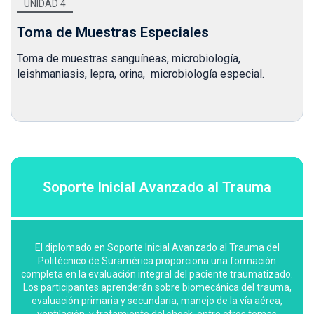
UNIDAD 4
Toma de Muestras Especiales
Toma de muestras sanguíneas, microbiología,
leishmaniasis, lepra, orina, microbiología especial.
Soporte Inicial Avanzado al Trauma
El diplomado en Soporte Inicial Avanzado al Trauma del
Politécnico de Suramérica proporciona una formación
completa en la evaluación integral del paciente traumatizado.
Los participantes aprenderán sobre biomecánica del trauma,
evaluación primaria y secundaria, manejo de la vía aérea,
ventilación, y tratamiento del shock, entre otros temas