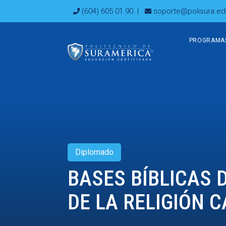
Ir
(604) 605 01 90
|
soporte@polisura.ed
al
contenido
PROGRAMA
Diplomado
BASES BÍBLICAS 
DE LA RELIGIÓN 