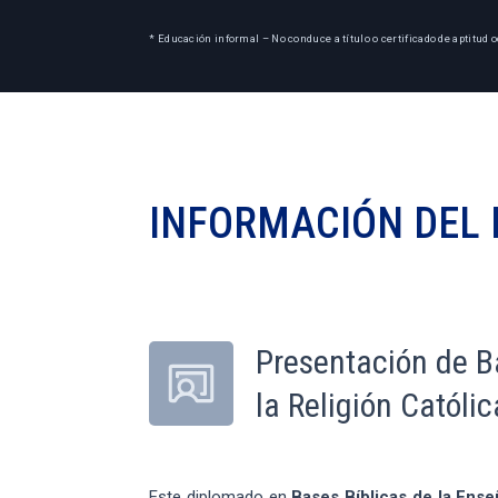
* Educación informal – No conduce a título o certificado de aptitud o
INFORMACIÓN DEL
Presentación de B
la Religión Católic
Este diplomado en
Bases
Bíblicas de la Ense