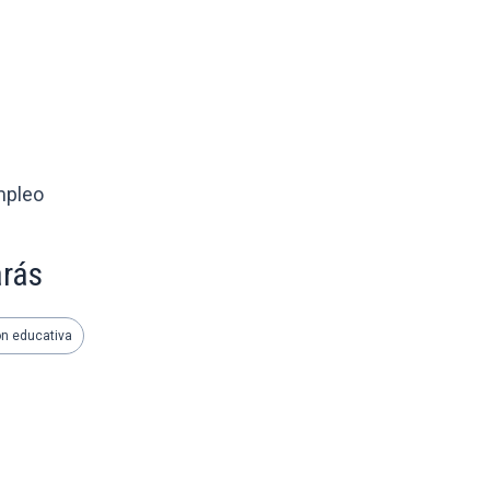
mpleo
arás
ón educativa