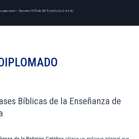
cupacional – Decreto 1075 de 2015 (artículo 2.6.6.8).
DIPLOMADO
ases Bíblicas de la Enseñanza de
a
ñanza de la Religión Católica
ofrece un enfoque integral que