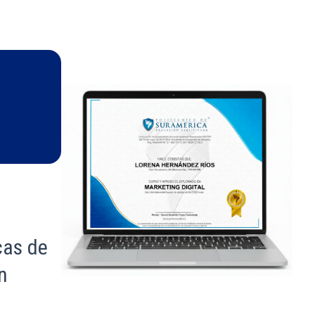
cas de
n