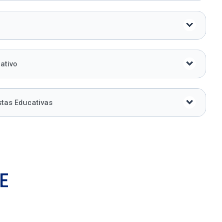
ativo
stas Educativas
E