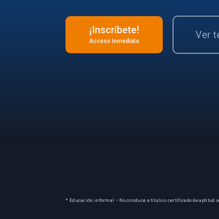
¡Inscríbete!
Ver 
Acceso Inmediato
* Educación informal – No conduce a título o certificado de aptitud o