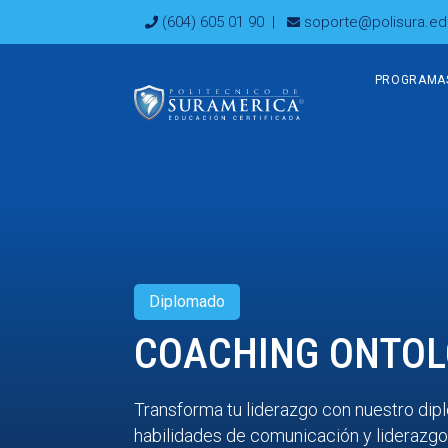
Ir
(604) 605 01 90
|
soporte@polisura.ed
al
contenido
PROGRAMA
Diplomado
COACHING ONTOL
Transforma tu liderazgo con nuestro dip
habilidades de comunicación y liderazgo 