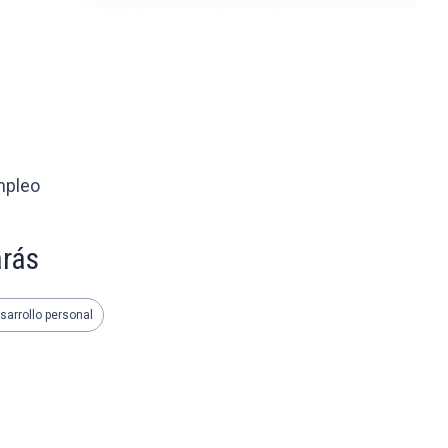
mpleo
arás
sarrollo personal