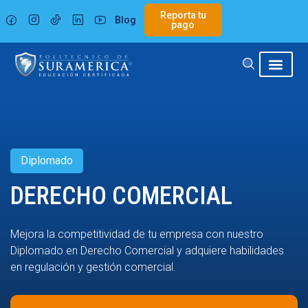
Ir
Reporta tu
Blog
al
pago
contenido
Diplomado
DERECHO COMERCIAL
Mejora la competitividad de tu empresa con nuestro
Diplomado en Derecho Comercial y adquiere habilidades
en regulación y gestión comercial.