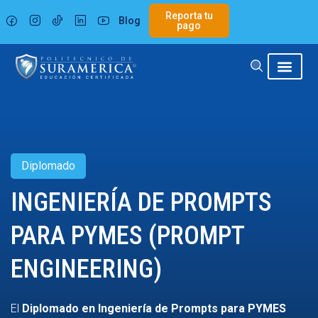
Ir
Reporta tu
Blog
al
pago
contenido
Diplomado
INGENIERÍA DE PROMPTS
PARA PYMES (PROMPT
ENGINEERING)
El
Diplomado en Ingeniería de Prompts para PYMES